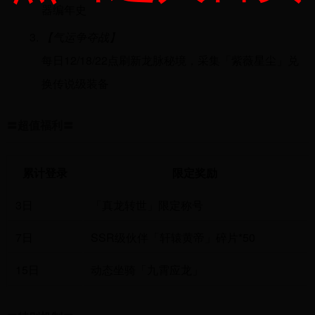
器编年史
【气运争夺战】
每日12/18/22点刷新龙脉秘境，采集「紫薇星尘」兑
换传说级装备
〓超值福利〓
累计登录
限定奖励
3日
「真龙转世」限定称号
7日
SSR级伙伴「轩辕黄帝」碎片*50
15日
动态坐骑「九霄应龙」