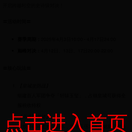
开启跨越时空的史诗级对决！
〓活动时间〓
赛季周期：
2025年4月3日10:00 - 4月17日24:00
巅峰对决：
4月12日、13日、17日20:00-22:00
〓核心玩法〓
【皇城攻防战】
组建百人军团争夺「轩辕玉玺」，占领皇城可获得全
服税收特权
点击进入首页
【天命试炼塔】
开放99层动态难度副本，首通队伍将永久铭刻于服务