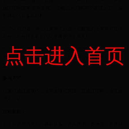
放的星际副本“黑暗星域”，击败强大的BOSS“星域之主”，赢
取稀有的装备和材料。
2.
个人积分赛
：每位玩家每天完成一定数量的任务即可获得
积分，积分排名靠前的玩家将获得丰厚奖励。
点击进入首页
3.
公会战
：活动期间将开放特别的公会战副本，各公会可以
派出代表争夺星域资源，公会战胜利的公会将获得专属奖
励。
参与方式：
玩家可通过游戏内活动界面报名参加，或通过官网活动页面
进入活动。
活动奖励：
1. 丰富游戏内奖励：稀有装备、虚拟货币、宠物蛋、翅膀材