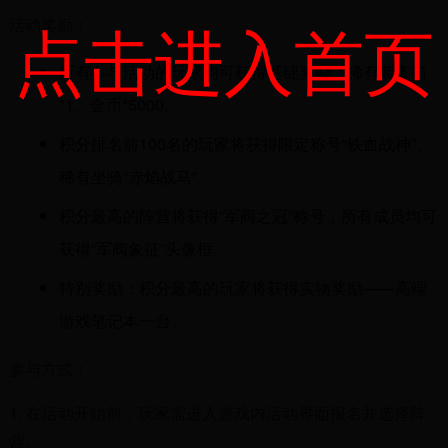
点击进入首页
活动奖励：
所有参与活动的玩家均可获得基础奖励：稀有装备箱
*1、金币*5000。
积分排名前100名的玩家将获得限定称号“铁血战神”、
稀有坐骑“赤焰战马”。
积分最高的阵营将获得“军阀之冠”称号，所有成员均可
获得“军阀象征”头像框。
特别奖励：积分最高的玩家将获得实物奖励——高端
游戏笔记本一台。
参与方式：
1. 在活动开始前，玩家需进入游戏内活动界面报名并选择阵
营。