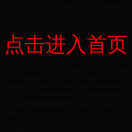
活动期间，我们特别推出了全新的塔防地图——“迷雾森林”，
这张地图将带给你前所未有的挑战体验。在迷雾森林中，敌
人将从四面八方袭来，你需要合理布置你的防御塔，利用地
形优势，才能成功抵御敌人的进攻。此外，我们还增加了“英
点击进入首页
雄模式”，玩家可以选择不同的英雄角色，每个英雄都有独特
的技能和属性，为你的塔防策略增添更多可能性。
为了鼓励玩家积极参与，我们设立了多个奖励机制。首先，
完成每日任务的玩家将获得“塔防勋章”，这些勋章可以在活动
商店中兑换稀有道具和皮肤。其次，活动期间累计积分排名
前100的玩家，将获得“塔防大师”称号以及专属的限量版皮
肤。最后，我们还将随机抽取幸运玩家，送出豪华游戏礼
包，内含大量游戏内货币和稀有道具。
此外，我们还为新手玩家准备了丰富的福利。活动期间，新
注册的玩家将获得“新手礼包”，内含防御塔升级材料和游戏内
货币，助你快速上手。同时，我们还推出了“师徒系统”，老玩