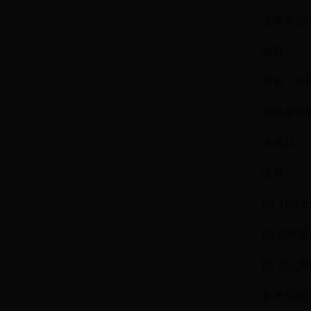
主要官员
政府
市长：俞鸿
市长俞鸿
大事記
注释
[註 1]
[註 2]
[註 3
参考文献