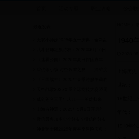
首页
活动专题
职业攻略
公会联
HOME
>
最近发表
1940
无双小师妹2025年五一庆典：全新副
本挑战与限定奖励大放送
武斗乾坤狂飙特权：2025年5月10日
2025-09
开启的巅峰对决与特权狂欢
《迷雾公园》2025年夏日探险嘉年
华：解锁神秘迷雾，赢取稀有宝藏！
碧优蒂小镇·时空裂隙之夏——跨维度
上海历史
幻想庆典与限定资源争夺战
《三国战神》2025年春季跨服争霸赛
世紀：
盛大开启，豪礼等你来拿！
天空战歌2025春季全球竞技大赛暨周
19世紀上海
年庆典活动
威剑苍穹三周年庆典——英雄归来
山海有神焉：2025年5月2日开启的
年代：
跨服神兽争霸赛
微信最多加多少个好友？微信的好友
1910年代
上限数量是多少人
神龙骑士团2025年度春季冒险庆典：
龙之觉醒的荣耀征途