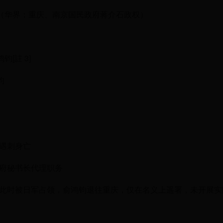
（华界：重庆、南京国民政府蒋介石政权）
钧[註 3]
钧
任上遇刺身亡
市政府秘书长代理职务
]上海此时被日军占领，俞鸿钧退往重庆，仅在名义上遥署，未开展