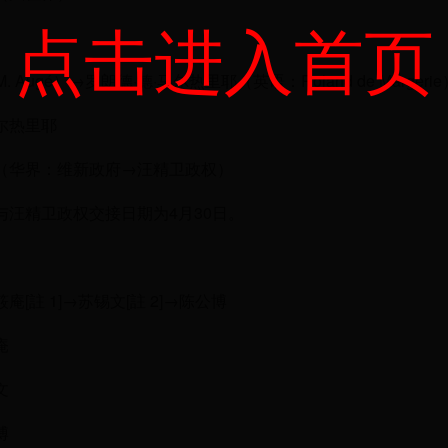
点击进入首页
. Augé）→罗朗德·德·马尔热里耶（英语：Roland de Margerie
尔热里耶
（华界：维新政府→汪精卫政权）
与汪精卫政权交接日期为4月30日。
庵[註 1]→苏锡文[註 2]→陈公博
庵
文
博