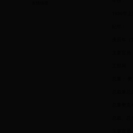
年份：
友情链接
1936年上海
紀年：
庚辰年（
主要官员
工部局
总董： 
总裁兼总办：G
总董樊克
总裁、总
主要官员