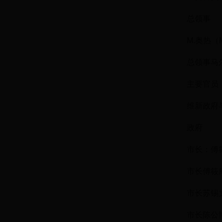
总领事
M.奥热（M
总领事马
主要官员
维新政府
政府
市长：傅筱
市长傅筱
市长苏锡
市长陈公