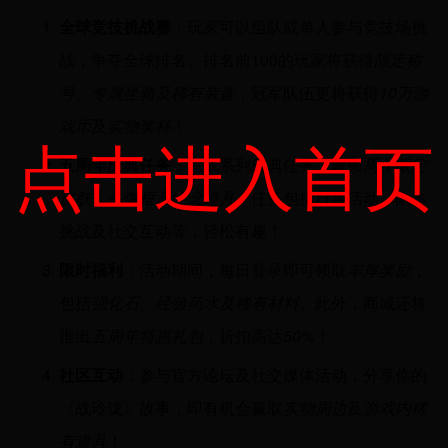
全球竞技挑战赛
：玩家可以组队或单人参与竞技场挑
战，争夺全球排名。排名前100的玩家将获得
限定称
号、专属坐骑及稀有装备
，冠军队伍更将获得
10万游
戏币
及
实物奖杯
！
点击进入首页
五周年庆典任务
：完成系列庆典任务，解锁
周年限定
皮肤、头像框及纪念道具
。任务包括日常活动、副本
挑战及社交互动等，轻松有趣！
限时福利
：活动期间，每日登录即可领取
丰厚奖励
，
包括
强化石、经验药水及稀有材料
。此外，商城还将
推出
五周年特惠礼包
，折扣高达
50%
！
社区互动
：参与官方论坛及社交媒体活动，分享你的
《战玲珑》故事，即有机会赢取
实物周边
及
游戏内稀
有道具
！