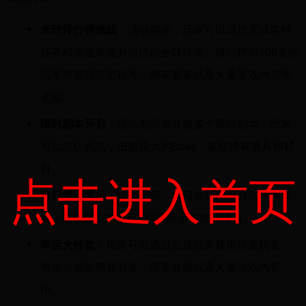
全球排行榜挑战：
活动期间，玩家可以通过完成各种
任务和挑战来提升自己的全球排名。排行榜前100名的
玩家将获得限定称号、稀有装备以及大量游戏内货币
奖励。
限时副本开启：
活动期间将开放多个限时副本，玩家
可以组队挑战，击败强大的Boss，赢取稀有道具和材
料。
点击进入首页
每日签到奖励：
活动期间，每日签到即可领取丰厚奖
励，连续签到7天还可获得限定皮肤和道具。
幸运大转盘：
玩家可以通过完成任务获得转盘机会，
有机会抽取稀有装备、限定皮肤以及大量游戏内货
币。