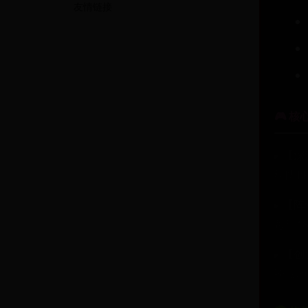
友情链接
🎮 核
▸
【深
组队挑
▸
【阵
每日18
▸
【创
跨服地