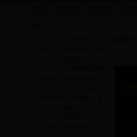
首页
活动专题
职业攻略
公会联
HOME
>
最近发表
暗黑大
《大当家之路》全服争霸赛——2025
财富巅峰对决暨霸主荣耀争夺战
王者猎人2025春季狩猎盛典：挑战极
2025-04
限，赢取稀有装备与荣耀！
霸业纵横2025春季争霸赛：群雄逐
鹿，问鼎天下！
极品双修：2025跨服巅峰挑战赛暨限
时双修盛典
《征战四方2》全服庆典之巅峰王座
✦ 活
跨服争霸赛暨开服三周年盛典
2025年3月27日开启！超超超硬核格
斗王全球争霸赛火热来袭！
战国2周年庆典：重返战国时代，赢
随着暗
取稀有道具与荣耀！
春分狂欢·2025冠通东北斗地主全民
据互通
挑战赛暨积分兑换豪礼盛典
宇宙世界：跨维度联盟集结令——
2025星际远征庆典暨全服竞技挑战赛
天天挂传奇2025春季狂欢庆典：挂机
⏳ 活
赢大奖，传奇等你来！