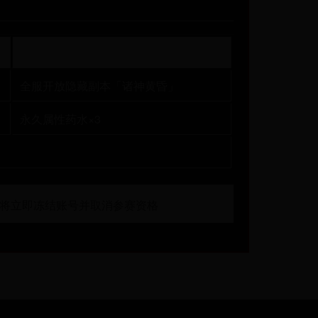
服务器奖励
全服开放隐藏副本「诸神黄昏」
永久属性药水×3
将立即冻结账号并取消参赛资格