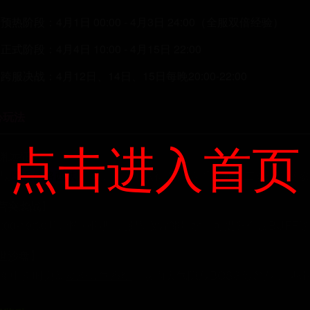
预热阶段：4月1日 00:00 - 4月3日 24:00（全服双倍经验）
正式阶段：4月4日 10:00 - 4月15日 22:00
跨服决战：4月12日、14日、15日每晚20:00-22:00
心玩法
点击进入首页
渊远征】
战
堕天使路西法
副本，通关可获得
圣光铸币
兑换
十二翼幻化皮肤
营突袭战】
:00-19:30开启阵营匹配，摧毁敌方
能量水晶
可提升全服BUFF
世沙盘】
图中实时更新
动态天气系统
，暴雨天气隐藏BOSS
海德拉
出现概