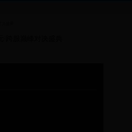
对决盛典
元·跨服巅峰对决盛典
日全面开启！天使与恶魔阵营将首次实现全服务器数
七圣器
。