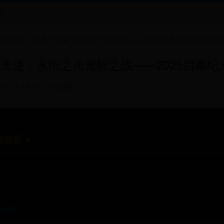
盟
活动专题
>
暗黑大天使：永恒之光觉醒之战——2025启幕纪元·跨服巅峰
天使：永恒之光觉醒之战——2025启幕纪
-01 11:18:43
活动专题
动背景 ✦
黑大天使世界观的扩展，
「混沌裂隙」
在圣历2025年4月1
，玩家可通过
时空传送阵
参与跨服史诗战役，争夺
创世神遗落的
动时间