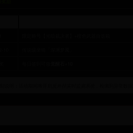
终极奖励
排名
个人奖励
1
限定称号【光暗裁决者】+橙色武器自选箱
2-10
传说级坐骑「深渊梦魇」
奖
每日签到可领
觉醒石×10
 特别说明：活动期间将开启
反外挂实时监测系统
，检测到异常数据