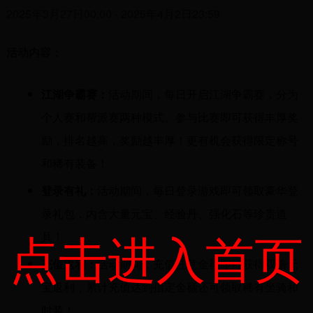
2025年3月27日00:00 - 2025年4月2日23:59
活动内容：
江湖争霸赛：
活动期间，每日开启江湖争霸赛，分为
个人赛和帮派赛两种模式。参与比赛即可获得丰厚奖
励，排名越高，奖励越丰厚！更有机会获得限定称号
和稀有装备！
登录有礼：
活动期间，每日登录游戏即可领取豪华登
录礼包，内含大量元宝、经验丹、强化石等珍贵道
点击进入首页
具！
充值返利：
活动期间，充值任意金额即可获得双倍元
宝返利，累计充值达到指定金额还可领取稀有坐骑和
时装！