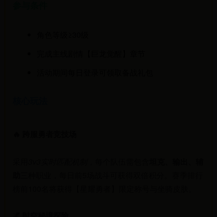
参与条件
角色等级≥30级
完成主线剧情【巨龙觉醒】章节
活动期间每日登录可领取备战礼包
核心玩法
🔥 跨服勇者竞技场
采用
3v3实时匹配机制
，每个队伍需包含
坦克、输出、辅
助
三种职业，每日前5场战斗可获得双倍积分。赛季排行
榜前100名将获得【星耀勇者】限定称号与坐骑皮肤。
🌌 时空秘境探险