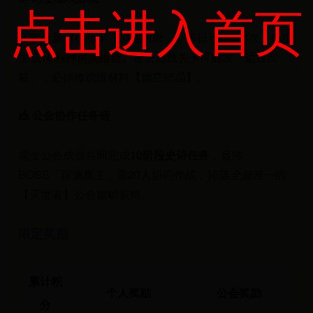
点击进入首页
开放全新随机地牢「混沌回廊」，每日可挑战3次，每次
生成
100+种房间组合
。通关隐藏关卡可触发「远古宝
箱」，必掉传说级材料【虚空结晶】。
🎪 公会协作任务链
需全公会成员共同完成
10阶段史诗任务
，最终
BOSS「深渊魔主」需20人协同作战，掉落
全服唯一
的
【灭世者】公会旗帜装饰。
限定奖励
累计积
个人奖励
公会奖励
分