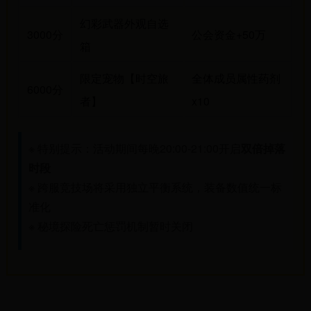
幻彩武器外观自选
3000分
公会资金+50万
箱
限定宠物【时空旅
全体成员属性药剂
6000分
者】
x10
※ 特别提示：活动期间每晚20:00-21:00开启
双倍掉落
时段
※ 跨服竞技场将采用独立平衡系统，装备数值统一标
准化
※ 秘境探险死亡惩罚机制暂时关闭